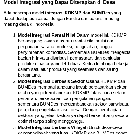
Model Integrasi yang Dapat Diterapkan di Desa
Ada beberapa model 
integrasi KDKMP dan BUMDes
 yang 
dapat diadaptasi sesuai dengan kondisi dan potensi masing-
masing desa di Indonesia.
Model Integrasi Rantai Nilai
 Dalam model ini, KDKMP 
bertanggung jawab atas hulu rantai nilai mulai dari 
pengadaan sarana produksi, pengolahan, hingga 
penyimpanan komoditas. Sementara BUMDes mengelola 
bagian hilir yaitu distribusi, pemasaran, dan penjualan 
produk ke pasar yang lebih luas. Kedua lembaga bekerja 
dalam satu alur produksi yang seamless dan saling 
bergantung.
Model Integrasi Berbasis Sektor Usaha
 KDKMP dan 
BUMDes membagi tanggung jawab berdasarkan sektor 
usaha yang dikembangkan. KDKMP fokus pada sektor 
pertanian, perkebunan, dan pengolahan pangan, 
sementara BUMDes mengembangkan sektor pariwisata, 
jasa, dan pengelolaan aset desa. Dengan pembagian 
sektoral yang jelas, keduanya dapat berkembang secara 
optimal tanpa saling mengganggu.
Model Integrasi Berbasis Wilayah
 Untuk desa-desa 
dengan wilayah yang luas, KDKMP dan BUMDes dapat 