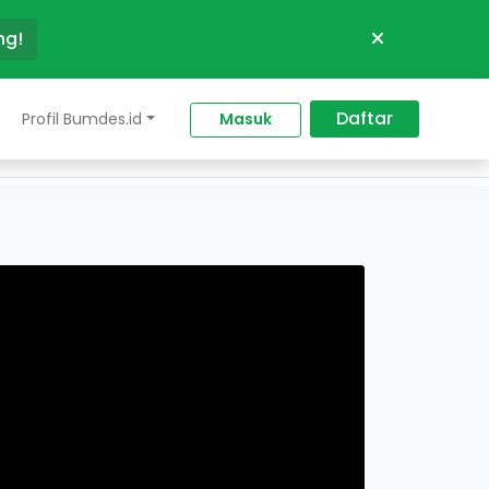
ng!
Daftar
Profil Bumdes.id
Masuk