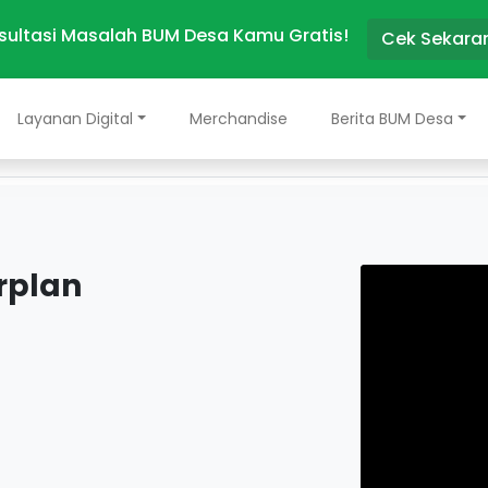
sultasi Masalah BUM Desa Kamu Gratis!
Cek Sekara
Layanan Digital
Merchandise
Berita BUM Desa
rplan