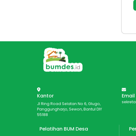
Kantor
Email
sekret
Jl Ring Road Selatan No 6, Glugo,
Panggungharjo, Sewon, Bantul DIY
55188
Pelatihan BUM Desa
Pe