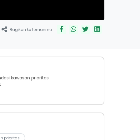
Bagikan ke temanmu
asi kawasan prioritas
s
 prioritas