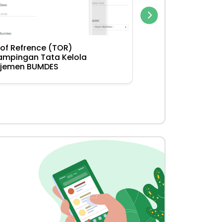
of Refrence (TOR)
Term of Refrenc
mpingan Tata Kelola
Pendampingan 
jemen BUMDES
Rencana Usaha