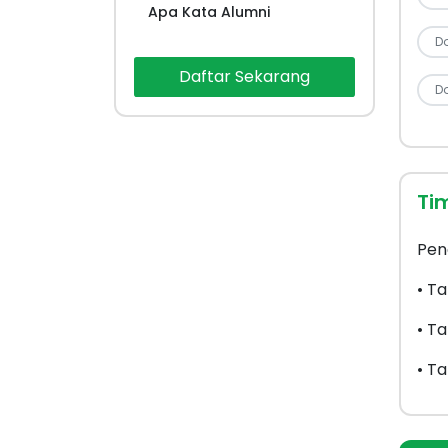
Apa Kata Alumni
D
Daftar Sekarang
D
Ti
Pen
• T
• T
• T