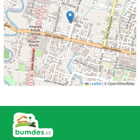
Leaflet
|
© OpenStreetMap