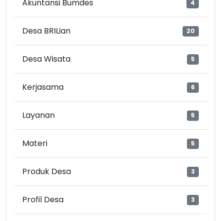
Akuntansi Bumdes
4
Desa BRILian
20
Desa Wisata
5
Kerjasama
6
Layanan
5
Materi
5
Produk Desa
3
Profil Desa
3