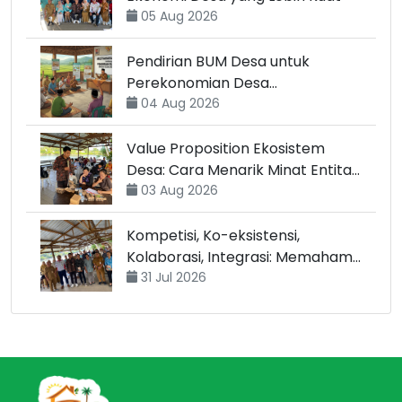
05 Aug 2026
Pendirian BUM Desa untuk
Perekonomian Desa
Berkelanjutan
04 Aug 2026
Value Proposition Ekosistem
Desa: Cara Menarik Minat Entitas
untuk Bergabung
03 Aug 2026
Kompetisi, Ko-eksistensi,
Kolaborasi, Integrasi: Memahami
4 Pola Hubungan Antar Entitas di
31 Jul 2026
Desa