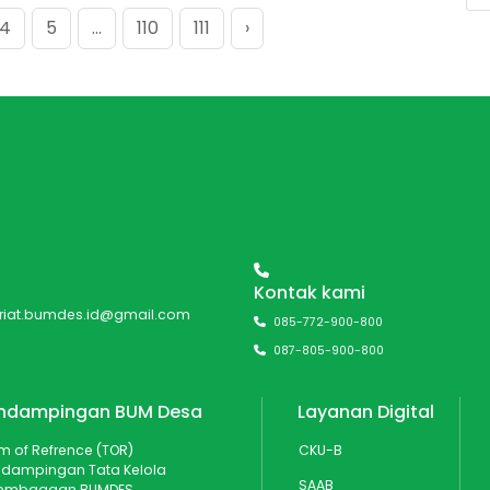
4
5
...
110
111
›
Kontak kami
ariat.bumdes.id@gmail.com
085-772-900-800
087-805-900-800
ndampingan BUM Desa
Layanan Digital
m of Refrence (TOR)
CKU-B
dampingan Tata Kelola
SAAB
lembagaan BUMDES