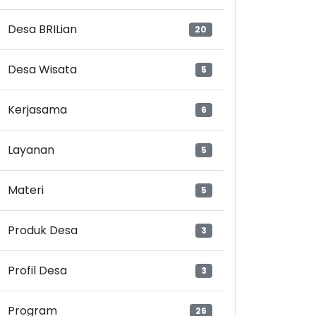
Desa BRILian
20
Desa Wisata
5
Kerjasama
6
Layanan
5
Materi
5
Produk Desa
3
Profil Desa
3
Program
26