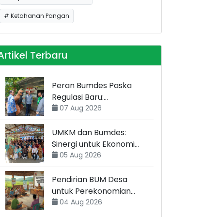
# Ketahanan Pangan
Artikel Terbaru
Peran Bumdes Paska
Regulasi Baru:
Menyongsong Babak
07 Aug 2026
Transformasi
UMKM dan Bumdes:
Sinergi untuk Ekonomi
Desa yang Lebih Kuat
05 Aug 2026
Pendirian BUM Desa
untuk Perekonomian
Desa Berkelanjutan
04 Aug 2026