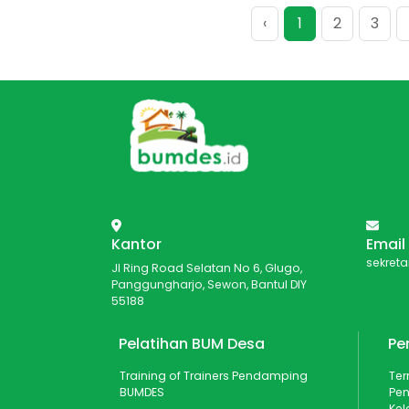
‹
1
2
3
Kantor
Email
sekret
Jl Ring Road Selatan No 6, Glugo,
Panggungharjo, Sewon, Bantul DIY
55188
Pelatihan BUM Desa
Pe
Training of Trainers Pendamping
Ter
BUMDES
Pen
Ke