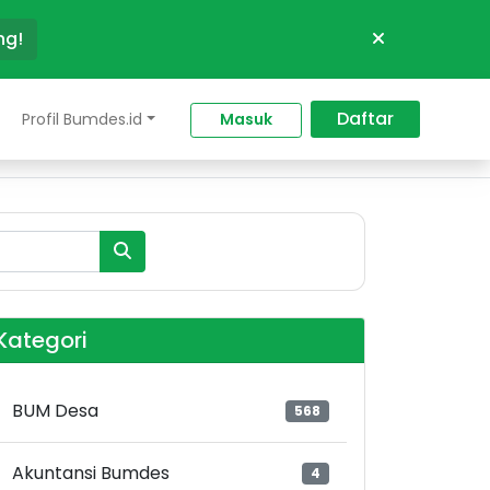
ng!
Daftar
Profil Bumdes.id
Masuk
Kategori
BUM Desa
568
Akuntansi Bumdes
4